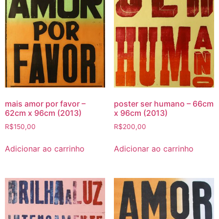
mais amor por favor –
poster ser humano – 66cm
62cm x 96cm (2013)
x 96cm (2013)
R$
150,00
R$
200,00
Adicionar ao carrinho
Adicionar ao carrinho