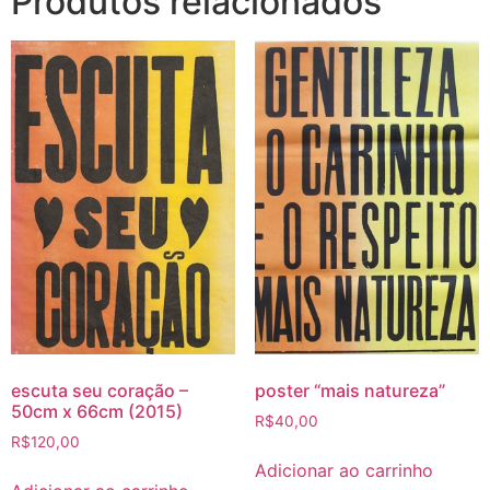
Produtos relacionados
escuta seu coração –
poster “mais natureza”
50cm x 66cm (2015)
R$
40,00
R$
120,00
Adicionar ao carrinho