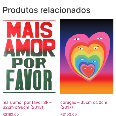
Produtos relacionados
mais amor por favor SP –
coração – 35cm x 50cm
62cm x 96cm (2013)
(2017)
R$
180,00
R$
100,00